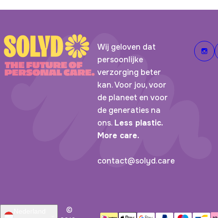
Wij geloven dat
Z
J
A
persoonlijke
verzorging beter
kan. Voor jou, voor
de planeet en voor
de generaties na
ons.
Less plastic.
More care.
contact@solyd.care
©
Nederland