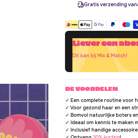
p
s
e
e
Gratis verzending van
l
r
r
r
l
h
a
o
i
g
g
e
e
j
n
n
v
v
s
Liever een ab
o
o
o
o
r
r
S
S
Dit kan bij Mix & Match!
t
t
a
a
r
r
t
t
e
e
r
r
S
S
DE VOORDELEN
e
e
t
t
✓ Een complete routine voor h
C
C
o
o
✓ Voor gezond haar en een str
m
m
✓ Bomvol natuurlijke boters en
p
p
l
l
✓ Ideaal om kennis te maken
e
e
t
t
✓ Inclusief handige accessoire
e
e
✓ Ontvang
30% korting
!
R
R