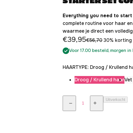
Everything you need to star
complete routine voor haar en 
waarmee je direct een volledig
A
N
€39,95
€56,70
30% korting
a
o
Voor 17.00 besteld, morgen in 
n
r
b
m
HAARTYPE:
Droog / Krullend h
i
a
Droog / Krullend haar
Vet
e
l
d
e
A
i
p
Uitverkocht
A
A
a
n
r
a
a
n
n
n
g
i
t
t
t
a
a
s
j
l
l
a
v
v