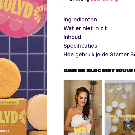
o
o
u
u
t
t
i
i
Ingredienten
n
n
e
e
Wat er niet in zit
Inhoud
Specificaties
S
Hoe gebruik je de Starter 
h
o
p
AAN DE SLAG MET JOUW
jo
u
w
f
a
v
o
ri