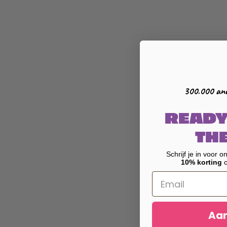
300.000 and
READY
TH
Schrijf je in voor 
Z
J
A
10% korting
o
Aa