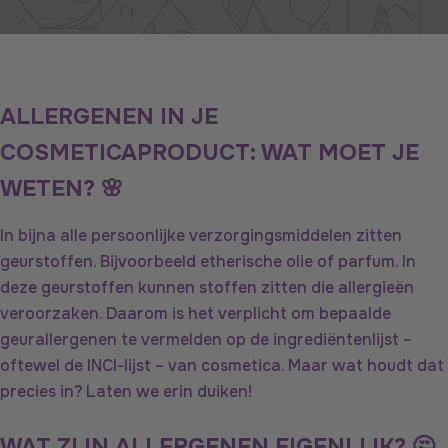
o
,
s
e
r
ALLERGENEN IN JE
u
COSMETICAPRODUCT: WAT MOET JE
m
,
WETEN? 🌸
p
In bijna alle persoonlijke verzorgingsmiddelen zitten
a
geurstoffen. Bijvoorbeeld etherische olie of parfum. In
r
deze geurstoffen kunnen stoffen zitten die allergieën
f
veroorzaken. Daarom is het verplicht om bepaalde
u
geurallergenen te vermelden op de ingrediëntenlijst –
m
oftewel de INCI-lijst – van cosmetica. Maar wat houdt dat
.
precies in? Laten we erin duiken!
.
.
WAT ZIJN ALLERGENEN EIGENLIJK? 🤔