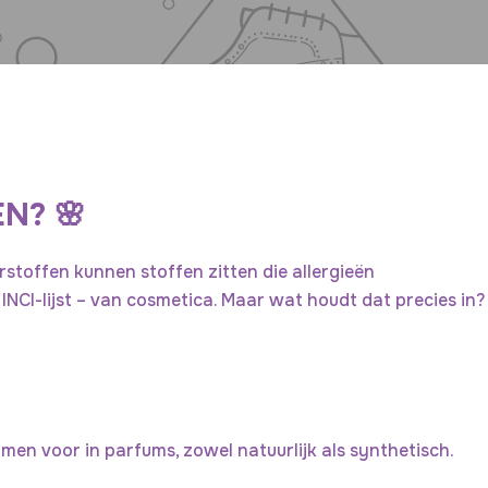
,
s
e
r
u
m
,
N? 🌸
p
a
urstoffen kunnen stoffen zitten die allergieën
r
INCI-lijst – van cosmetica. Maar wat houdt dat precies in?
f
u
m
.
.
.
men voor in parfums, zowel natuurlijk als synthetisch.