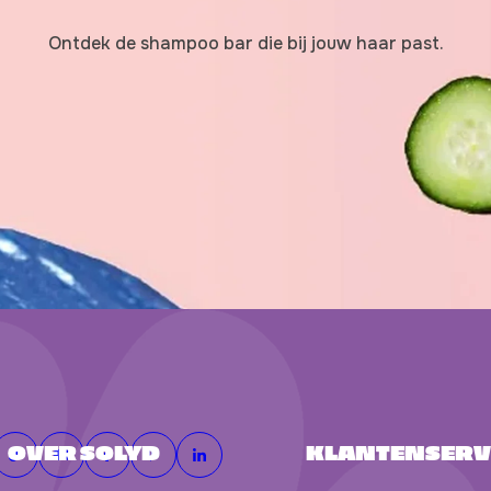
r
ui
Ontdek de shampoo bar die bij jouw haar past.
t
t
e
ki
jk
e
n.
OVER SOLYD
KLANTENSERV