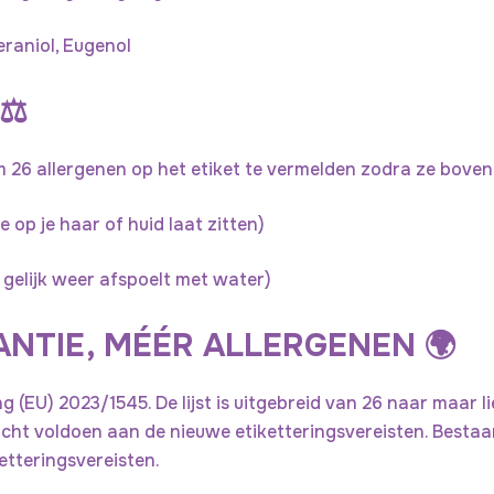
eraniol, Eugenol
S
⚖️
h
o
p
om 26 allergenen op het etiket te vermelden zodra ze bove
jo
 op je haar of huid laat zitten)
u
w
 gelijk weer afspoelt met water)
f
a
ANTIE, MÉÉR ALLERGENEN 🌍
v
o
ri
(EU) 2023/1545. De lijst is uitgebreid van 26 naar maar li
e
t voldoen aan de nieuwe etiketteringsvereisten. Bestaan
t
ketteringsvereisten.
e