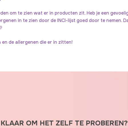
E
o
M
u
den om te zien wat er in producten zit. Heb je een gevoeli
A
c
genen in te zien door de INCI-lijst goed door te nemen. Dan
N
h
💛
D
e
J
b
en de allergenen die er in zitten!
E
e
?
u
rt
ie
t
s
o
m
n
a
KLAAR OM HET ZELF TE PROBEREN?
a