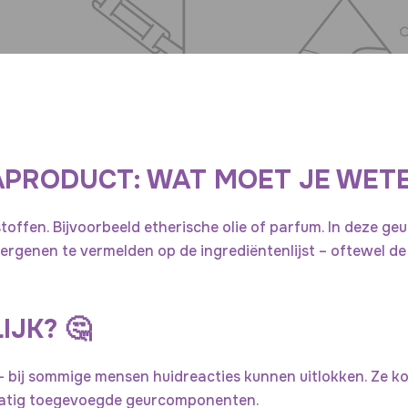
s
APRODUCT: WAT MOET JE WETE
stoffen. Bijvoorbeeld etherische olie of parfum. In deze ge
rgenen te vermelden op de ingrediëntenlijst – oftewel de 
IJK? 🤔
 – bij sommige mensen huidreacties kunnen uitlokken. Ze ko
tmatig toegevoegde geurcomponenten.