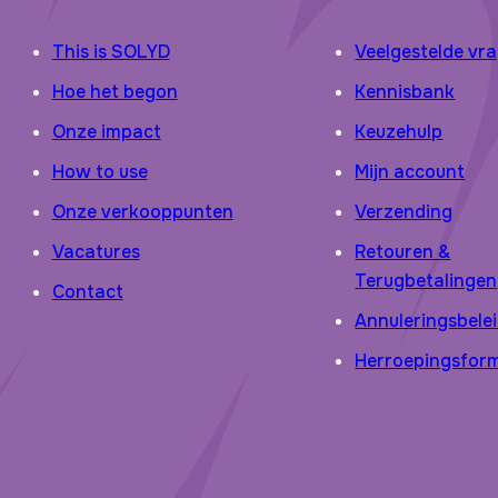
This is SOLYD
Veelgestelde vr
Hoe het begon
Kennisbank
Onze impact
Keuzehulp
How to use
Mijn account
Onze verkooppunten
Verzending
Vacatures
Retouren &
Terugbetalingen
Contact
Annuleringsbele
Herroepingsform