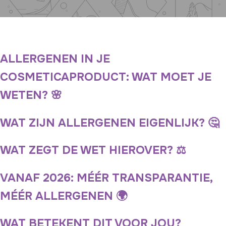
o
,
s
e
r
ALLERGENEN IN JE
u
COSMETICAPRODUCT: WAT MOET JE
m
,
WETEN? 🌸
p
a
WAT ZIJN ALLERGENEN EIGENLIJK? 🤔
r
f
WAT ZEGT DE WET HIEROVER? ⚖️
u
m
VANAF 2026: MÉÉR TRANSPARANTIE,
.
MÉÉR ALLERGENEN 🌍
.
.
WAT BETEKENT DIT VOOR JOU?